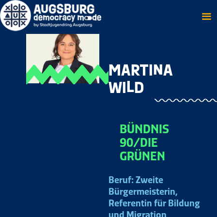
Skip
to
content
MARTINA
WILD
BÜNDNIS
90/DIE
GRÜNEN
Beruf: Zweite
Bürgermeisterin,
Referentin für Bildung
und Migration