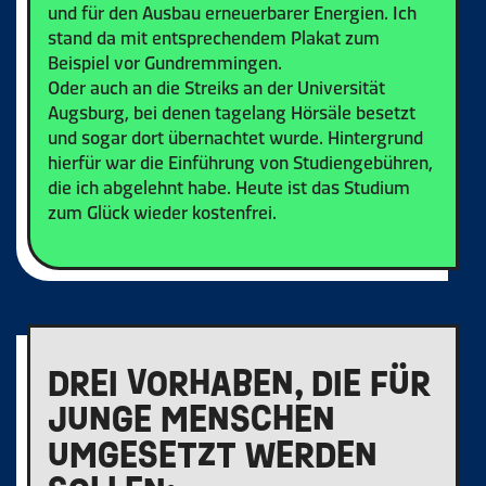
und für den Ausbau erneuerbarer Energien. Ich
stand da mit entsprechendem Plakat zum
Beispiel vor Gundremmingen.
Oder auch an die Streiks an der Universität
Augsburg, bei denen tagelang Hörsäle besetzt
und sogar dort übernachtet wurde. Hintergrund
hierfür war die Einführung von Studiengebühren,
die ich abgelehnt habe. Heute ist das Studium
zum Glück wieder kostenfrei.
DREI VORHABEN, DIE FÜR
JUNGE MENSCHEN
UMGESETZT WERDEN