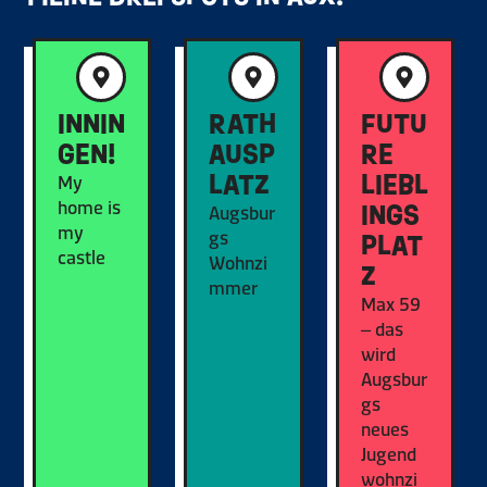
INNIN
RATH
FUTU
GEN!
AUSP
RE
LATZ
LIEBL
My
home is
INGS
Augsbur
my
gs
PLAT
castle
Wohnzi
Z
mmer
Max 59
– das
wird
Augsbur
gs
neues
Jugend
wohnzi