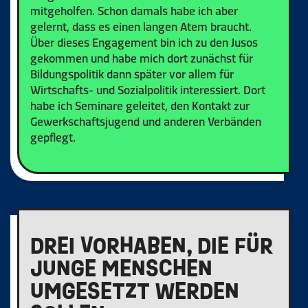
mitgeholfen. Schon damals habe ich aber
gelernt, dass es einen langen Atem braucht.
Über dieses Engagement bin ich zu den Jusos
gekommen und habe mich dort zunächst für
Bildungspolitik dann später vor allem für
Wirtschafts- und Sozialpolitik interessiert. Dort
habe ich Seminare geleitet, den Kontakt zur
Gewerkschaftsjugend und anderen Verbänden
gepflegt.
DREI VORHABEN, DIE FÜR
JUNGE MENSCHEN
UMGESETZT WERDEN