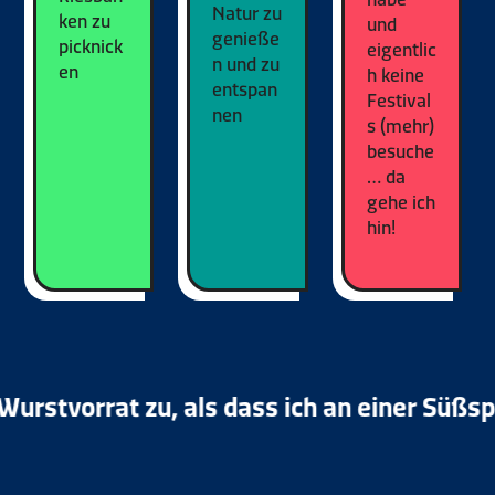
Natur zu
ken zu
und
genieße
picknick
eigentlic
n und zu
en
h keine
entspan
Festival
nen
s (mehr)
besuche
… da
gehe ich
hin!
rstvorrat zu, als dass ich an einer Süßspei